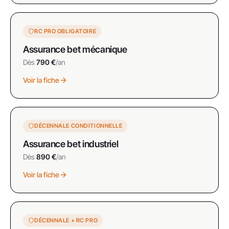
RC PRO OBLIGATOIRE
Assurance bet mécanique
Dès
790 €
/an
Voir la fiche
DÉCENNALE CONDITIONNELLE
Assurance bet industriel
Dès
890 €
/an
Voir la fiche
DÉCENNALE + RC PRO