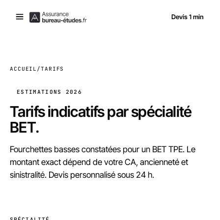
Devis 1 min
BÂTIMENT &
FLUIDES &
ENVIRONNEMENT
INDU
STRUCTURE
ÉNERGIE
& VRD
&
PROC
ACCUEIL
/
TARIFS
BET Structure
BET Fluides
BET VRD
BET
Descente de
CVC, plomberie,
Voirie,
Mécan
ESTIMATIONS 2026
charges,
électricité.
assainissement.
Calcul,
ferraillage, notes
Tarifs indicatifs par spécialité
structu
BET
BET
de calcul.
métalliq
Thermique
Environnement
BET.
BET
RE2020, STD,
Études d'impact,
BET
Géotechnique
audits.
ICPE.
Industr
Fourchettes basses constatées pour un BET TPE. Le
Missions G1 à
Process
BET Électricité
BET Paysage
G5, études de
montant exact dépend de votre CA, ancienneté et
implanta
sol.
CFO/CFA, NF C
Aménagements
sinistralité. Devis personnalisé sous 24 h.
15-100.
paysagers.
BET
BET
Acoustique
Photovoltaïque
Attestations
acoustiques,
PV toiture,
SPÉCIALITÉ