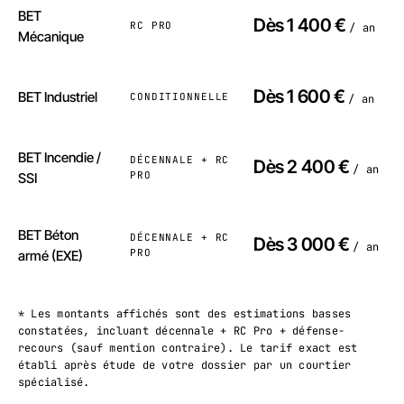
BET
Dès 1 400 €
RC PRO
/ an
Mécanique
Dès 1 600 €
BET Industriel
CONDITIONNELLE
/ an
BET Incendie /
DÉCENNALE + RC
Dès 2 400 €
/ an
PRO
SSI
BET Béton
DÉCENNALE + RC
Dès 3 000 €
/ an
PRO
armé (EXE)
* Les montants affichés sont des estimations basses
constatées, incluant décennale + RC Pro + défense-
recours (sauf mention contraire). Le tarif exact est
établi après étude de votre dossier par un courtier
spécialisé.