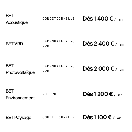
BET
Dès 1 400 €
CONDITIONNELLE
/ an
Acoustique
DÉCENNALE + RC
Dès 2 400 €
BET VRD
/ an
PRO
BET
DÉCENNALE + RC
Dès 2 000 €
/ an
PRO
Photovoltaïque
BET
Dès 1 200 €
RC PRO
/ an
Environnement
Dès 1 100 €
BET Paysage
CONDITIONNELLE
/ an