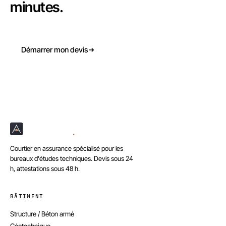
minutes.
Démarrer mon devis
Courtier en assurance spécialisé pour les
bureaux d'études techniques. Devis sous 24
h, attestations sous 48 h.
BÂTIMENT
Structure / Béton armé