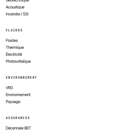
Géotechnique
Acoustique
Incendie / SSI
FLUIDES
Fluides
Thermique
Électricité
Photovoltaïque
ENVIRONNEMENT
VRD
Environnement
Paysage
ASSURANCES
Décennale BET