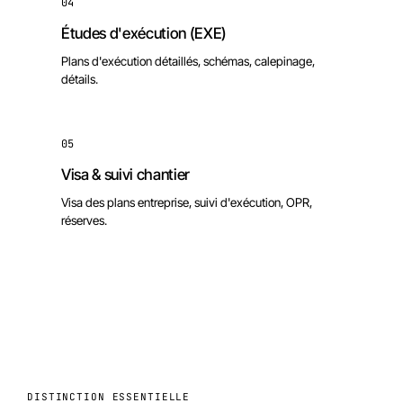
04
Études d'exécution (EXE)
Plans d'exécution détaillés, schémas, calepinage,
détails.
05
Visa & suivi chantier
Visa des plans entreprise, suivi d'exécution, OPR,
réserves.
DISTINCTION ESSENTIELLE