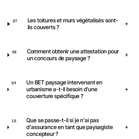
Les toitures et murs végétalisés sont-
07
ils couverts ?
Comment obtenir une attestation pour
08
un concours de paysage ?
Un BET paysage intervenant en
09
urbanisme a-t-il besoin d'une
couverture spécifique ?
Que se passe-t-il si je n'ai pas
10
d'assurance en tant que paysagiste
concepteur ?