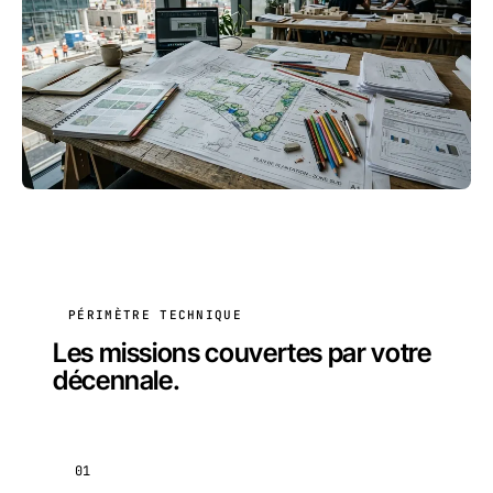
PÉRIMÈTRE TECHNIQUE
Les missions couvertes par votre
décennale.
01