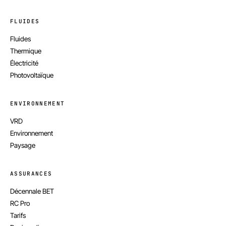
FLUIDES
Fluides
Thermique
Électricité
Photovoltaïque
ENVIRONNEMENT
VRD
Environnement
Paysage
ASSURANCES
Décennale BET
RC Pro
Tarifs