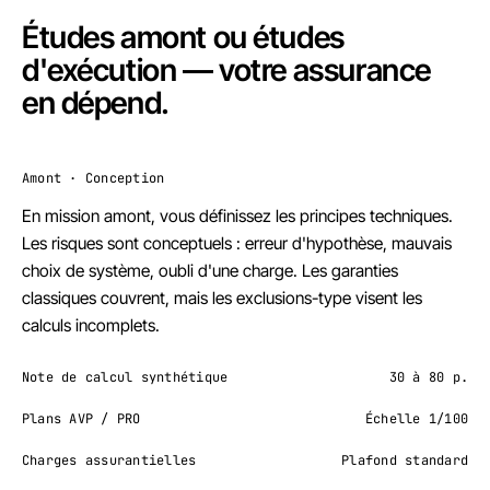
Études
amont
ou études
d'exécution
— votre assurance
en dépend.
Amont · Conception
En mission amont, vous définissez les principes techniques.
Les risques sont conceptuels : erreur d'hypothèse, mauvais
choix de système, oubli d'une charge. Les garanties
classiques couvrent, mais les exclusions-type visent les
calculs incomplets.
Note de calcul synthétique
30 à 80 p.
Plans AVP / PRO
Échelle 1/100
Charges assurantielles
Plafond standard