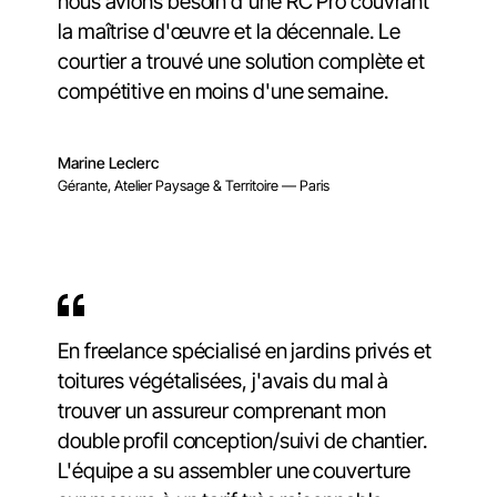
nous avions besoin d'une RC Pro couvrant
la maîtrise d'œuvre et la décennale. Le
courtier a trouvé une solution complète et
compétitive en moins d'une semaine.
Marine Leclerc
Gérante, Atelier Paysage & Territoire — Paris
En freelance spécialisé en jardins privés et
toitures végétalisées, j'avais du mal à
trouver un assureur comprenant mon
double profil conception/suivi de chantier.
L'équipe a su assembler une couverture