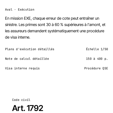
Aval · Exécution
En mission EXE, chaque erreur de cote peut entraîner un
sinistre. Les primes sont 30 à 60 % supérieures à l'amont, et
les assureurs demandent systématiquement une procédure
de visa interne.
Plans d'exécution détaillés
Échelle 1/50
Note de calcul détaillée
150 à 400 p.
Visa interne requis
Procédure QSE
Code civil
Art. 1792