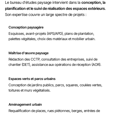
Le bureau d'études paysage intervient dans la
conception, la
planification et le suivi de réalisation des espaces extérieurs
.
Son expertise couvre un large spectre de projets :
Conception paysagère
Esquisses, avant-projets (APS/APD), plans de plantation,
palettes végétales, choix des matériaux et mobilier urbain.
Maîtrise d'œuvre paysage
Rédaction des CCTP, consultation des entreprises, suivi de
chantier (DET), assistance aux opérations de réception (AOR).
Espaces verts et parcs urbains
Conception de jardins publics, parcs, squares, coulées vertes,
toitures et murs végétalisés.
Aménagement urbain
Requalification de places, rues piétonnes, berges, entrées de